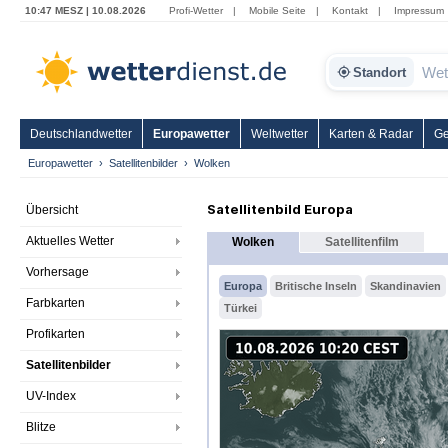
10:47 MESZ | 10.08.2026
Profi-Wetter
|
Mobile Seite
|
Kontakt
|
Impressum
Standort
Deutschlandwetter
Europawetter
Weltwetter
Karten & Radar
Ge
Europawetter
Satellitenbilder
Wolken
Satellitenbild Europa
Übersicht
Aktuelles Wetter
Wolken
Satellitenfilm
Vorhersage
Europa
Britische Inseln
Skandinavien
Farbkarten
Türkei
Profikarten
Satellitenbilder
UV-Index
Blitze