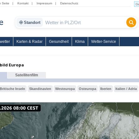
e Seite
|
Kontakt
|
Impressum
|
Datenschutz
Standort
wetter
Karten & Radar
Gesundheit
Klima
Wetter-Service
nbild Europa
Satellitenfilm
Britische Inseln
Skandinavien
Westeuropa
Osteuropa
Iberien
Italien / Adria