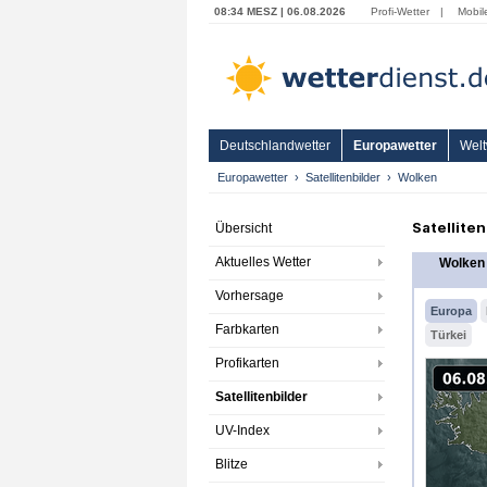
08:34 MESZ | 06.08.2026
Profi-Wetter
|
Mobil
Deutschlandwetter
Europawetter
Welt
Europawetter
Satellitenbilder
Wolken
Satellite
Übersicht
Aktuelles Wetter
Wolken
Vorhersage
Europa
Farbkarten
Türkei
Profikarten
Satellitenbilder
UV-Index
Blitze