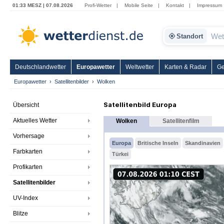
01:33 MESZ | 07.08.2026
Profi-Wetter
|
Mobile Seite
|
Kontakt
|
Impressum
Standort
Deutschlandwetter
Europawetter
Weltwetter
Karten & Radar
Ge
Europawetter
Satellitenbilder
Wolken
Satellitenbild Europa
Übersicht
Aktuelles Wetter
Wolken
Satellitenfilm
Vorhersage
Europa
Britische Inseln
Skandinavien
Farbkarten
Türkei
Profikarten
Satellitenbilder
UV-Index
Blitze