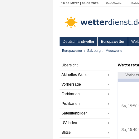
16:06 MESZ | 08.08.2026
Profi-Wetter
|
Mobil
Deutschlandwetter
Europawetter
Welt
Europawetter
Salzburg
Messwerte
Wettersta
Übersicht
Aktuelles Wetter
Vorher
Vorhersage
Farbkarten
Profikarten
Sa, 15:50
Satellitenbilder
UV-Index
Sa, 15:40
Blitze