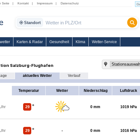
e Seite
|
Kontakt
|
Impressum
|
Datenschutz
Standort
wetter
Karten & Radar
Gesundheit
Klima
Wetter-Service
tion Salzburg-Flughafen
sage
aktuelles Wetter
Verlauf
Temperatur
Wetter
Niederschlag
Luftdruck
°
 Uhr
29
0 mm
1019 hPa
°
 Uhr
29
-
0 mm
1016 hPa