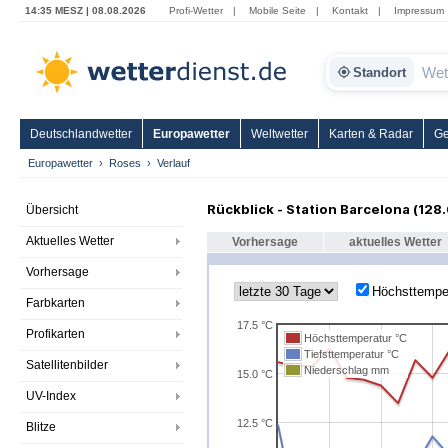
14:35 MESZ | 08.08.2026
Profi-Wetter
|
Mobile Seite
|
Kontakt
|
Impressum
Standort
Deutschlandwetter
Europawetter
Weltwetter
Karten & Radar
Ge
Europawetter
Roses
Verlauf
Rückblick - Station Barcelona (128
Übersicht
Aktuelles Wetter
Vorhersage
aktuelles Wetter
Vorhersage
Höchsttempe
Farbkarten
17.5 °C
Profikarten
Höchsttemperatur °C
Tiefsttemperatur °C
Satellitenbilder
Niederschlag mm
15.0 °C
UV-Index
12.5 °C
Blitze