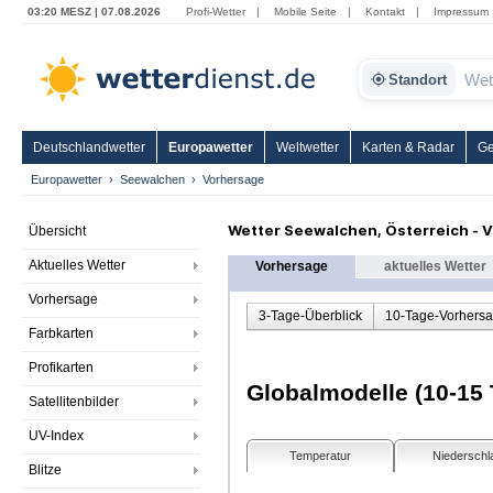
03:20 MESZ | 07.08.2026
Profi-Wetter
|
Mobile Seite
|
Kontakt
|
Impressum
Standort
Deutschlandwetter
Europawetter
Weltwetter
Karten & Radar
Ge
Europawetter
Seewalchen
Vorhersage
Wetter Seewalchen, Österreich - 
Übersicht
Aktuelles Wetter
Vorhersage
aktuelles Wetter
Vorhersage
3-Tage-Überblick
10-Tage-Vorhers
Farbkarten
Profikarten
Globalmodelle (10-15 
Satellitenbilder
UV-Index
Temperatur
Niederschl
Blitze