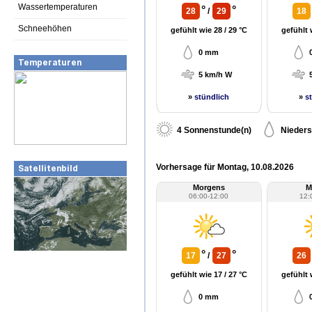
Wassertemperaturen
°
°
28
/
29
18
Schneehöhen
gefühlt wie 28 / 29 °C
gefühlt 
0 mm
Temperaturen
5 km/h W
»
stündlich
»
s
4 Sonnenstunde(n)
Nieders
Vorhersage für Montag, 10.08.2026
Satellitenbild
Morgens
M
06:00-12:00
12:
°
°
17
/
27
26
gefühlt wie 17 / 27 °C
gefühlt 
0 mm