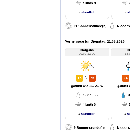
4 km/h N
»
stündlich
»
s
11 Sonnenstunde(n)
Nieders
Vorhersage für Dienstag, 11.08.2026
Morgens
M
06:00-12:00
12:
°
°
15
/
26
24
gefühlt wie 15 / 26 °C
gefühlt 
0 - 0.1 mm
0
4 km/h S
»
stündlich
»
s
9 Sonnenstunde(n)
Nieders