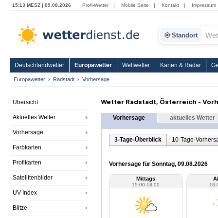
15:13 MESZ | 09.08.2026
Profi-Wetter
|
Mobile Seite
|
Kontakt
|
Impressum
Standort
Deutschlandwetter
Europawetter
Weltwetter
Karten & Radar
Ge
Europawetter
Radstadt
Vorhersage
Wetter Radstadt, Österreich - Vor
Übersicht
Aktuelles Wetter
Vorhersage
aktuelles Wetter
Vorhersage
3-Tage-Überblick
10-Tage-Vorhers
Farbkarten
Profikarten
Vorhersage für Sonntag, 09.08.2026
Satellitenbilder
Mittags
A
15:00-18:00
18:
UV-Index
Blitze