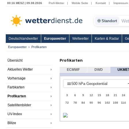
00:16 MESZ | 09.08.2026
Profi-Wetter
|
Mobile Seite
|
Kontakt
|
Impressum
Standort
Deutschlandwetter
Europawetter
Weltwetter
Karten & Radar
Ge
Europawetter
Profikarten
Profikarten
Übersicht
Aktuelles Wetter
ECMWF
DWD
UKME
Vorhersage
500 hPa Geopotential
Farbkarten
3
6
9
12
15
18
21
24
Profikarten
72
78
84
90
96
102
108
114
Satellitenbilder
UV-Index
Blitze