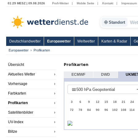
01:29 MESZ | 09.08.2026
Profi-Wetter
|
Mobile Seite
|
Kontakt
|
Impressum
Standort
Deutschlandwetter
Europawetter
Weltwetter
Karten & Radar
Ge
Europawetter
Profikarten
Profikarten
Übersicht
Aktuelles Wetter
ECMWF
DWD
UKME
Vorhersage
500 hPa Geopotential
Farbkarten
3
6
9
12
15
18
21
24
Profikarten
72
78
84
90
96
102
108
114
Satellitenbilder
UV-Index
Blitze