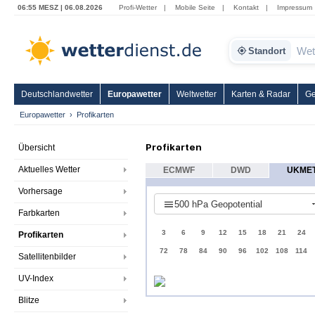
06:55 MESZ | 06.08.2026
Profi-Wetter
|
Mobile Seite
|
Kontakt
|
Impressum
Standort
Deutschlandwetter
Europawetter
Weltwetter
Karten & Radar
Ge
Europawetter
Profikarten
Profikarten
Übersicht
Aktuelles Wetter
ECMWF
DWD
UKME
Vorhersage
500 hPa Geopotential
Farbkarten
3
6
9
12
15
18
21
24
Profikarten
72
78
84
90
96
102
108
114
Satellitenbilder
UV-Index
Blitze