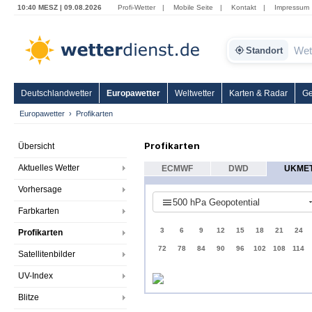
10:40 MESZ | 09.08.2026
Profi-Wetter
|
Mobile Seite
|
Kontakt
|
Impressum
Standort
Deutschlandwetter
Europawetter
Weltwetter
Karten & Radar
Ge
Europawetter
Profikarten
Profikarten
Übersicht
Aktuelles Wetter
ECMWF
DWD
UKME
Vorhersage
500 hPa Geopotential
Farbkarten
3
6
9
12
15
18
21
24
Profikarten
72
78
84
90
96
102
108
114
Satellitenbilder
UV-Index
Blitze