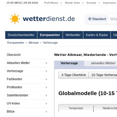
15:55 MESZ | 09.08.2026
Profi-Wetter
|
Mobile Seite
|
Kontakt
|
Impressum
Standort
Deutschlandwetter
Europawetter
Weltwetter
Karten & Radar
Ge
Europawetter
Alkmaar
Vorhersage
Wetter Alkmaar, Niederlande - Vo
Übersicht
Aktuelles Wetter
Vorhersage
aktuelles Wetter
Vorhersage
3-Tage-Überblick
10-Tage-Vorhers
Farbkarten
Profikarten
Globalmodelle (10-15 
Satellitenbilder
UV-Index
Temperatur
Niederschl
Blitze