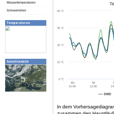
Wassertemperaturen
Te
Schneehöhen
40 °C
33
Temperaturen
31
30
30
29
30 °C
27
24
24
24
24
24
23
21
21
21
21
21
21
20
20
20 °C
Satellitenbild
10 °C
0 °C
Mo
Mi
10.08.
12.08.
14
DWD
In dem Vorhersagediagra
zusammen
den Hauptläuf