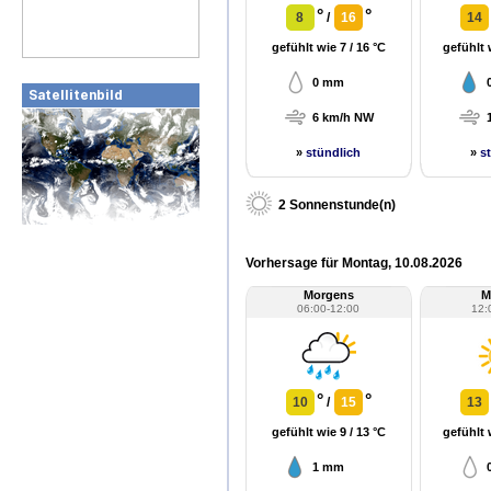
°
°
8
/
16
14
gefühlt wie 7 / 16 °C
gefühlt 
0 mm
Satellitenbild
6 km/h NW
»
stündlich
»
s
2 Sonnenstunde(n)
Vorhersage für Montag, 10.08.2026
Morgens
M
06:00-12:00
12:
°
°
10
/
15
13
gefühlt wie 9 / 13 °C
gefühlt 
1 mm