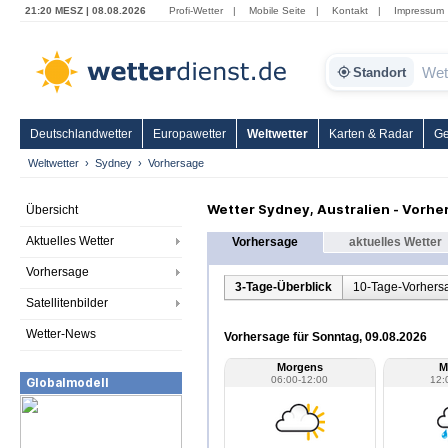
21:20 MESZ | 08.08.2026
Profi-Wetter
|
Mobile Seite
|
Kontakt
|
Impressum
Standort
Deutschlandwetter
Europawetter
Weltwetter
Karten & Radar
Ge
Weltwetter
Sydney
Vorhersage
Wetter Sydney, Australien - Vorhe
Übersicht
Aktuelles Wetter
Vorhersage
aktuelles Wetter
Vorhersage
3-Tage-Überblick
10-Tage-Vorhers
Satellitenbilder
Wetter-News
Vorhersage für Sonntag, 09.08.2026
Morgens
M
06:00-12:00
12:
Globalmodell