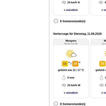
24 km/h N
»
stündlich
»
s
6 Sonnenstunde(n)
Vorhersage für Dienstag, 11.08.2026
Morgens
M
06:00-12:00
12:
°
°
13
/
18
15
gefühlt wie 12 / 17 °C
gefühlt 
0 mm
24 km/h W
»
stündlich
»
s
8 Sonnenstunde(n)