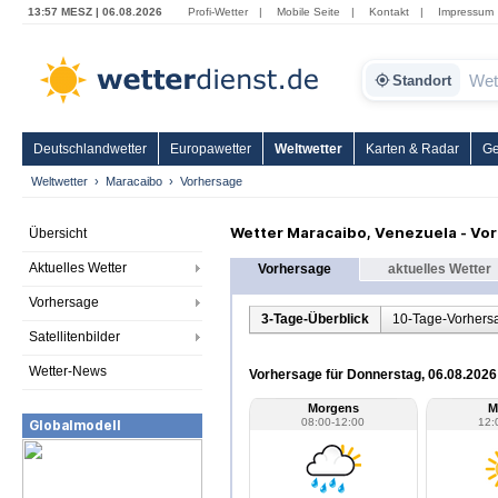
13:57 MESZ | 06.08.2026
Profi-Wetter
|
Mobile Seite
|
Kontakt
|
Impressum
Standort
Deutschlandwetter
Europawetter
Weltwetter
Karten & Radar
Ge
Weltwetter
Maracaibo
Vorhersage
Wetter Maracaibo, Venezuela - Vo
Übersicht
Aktuelles Wetter
Vorhersage
aktuelles Wetter
Vorhersage
3-Tage-Überblick
10-Tage-Vorhers
Satellitenbilder
Wetter-News
Vorhersage für Donnerstag, 06.08.2026
Morgens
M
08:00-12:00
12:
Globalmodell