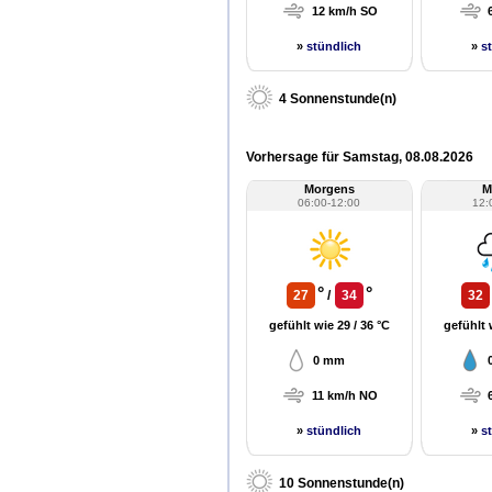
12 km/h SO
»
stündlich
»
s
4 Sonnenstunde(n)
Vorhersage für Samstag, 08.08.2026
Morgens
M
06:00-12:00
12:
°
°
27
/
34
32
gefühlt wie 29 / 36 °C
gefühlt 
0 mm
11 km/h NO
»
stündlich
»
s
10 Sonnenstunde(n)