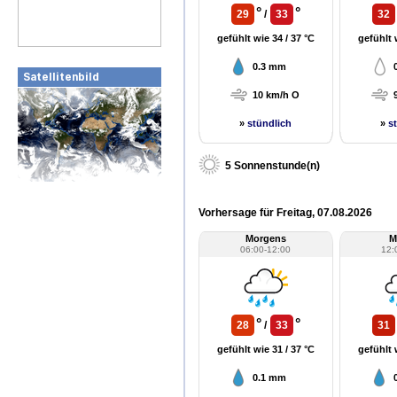
°
°
29
/
33
32
gefühlt wie 34 / 37 °C
gefühlt 
0.3 mm
Satellitenbild
10 km/h O
»
stündlich
»
s
5 Sonnenstunde(n)
Vorhersage für Freitag, 07.08.2026
Morgens
M
06:00-12:00
12:
°
°
28
/
33
31
gefühlt wie 31 / 37 °C
gefühlt 
0.1 mm