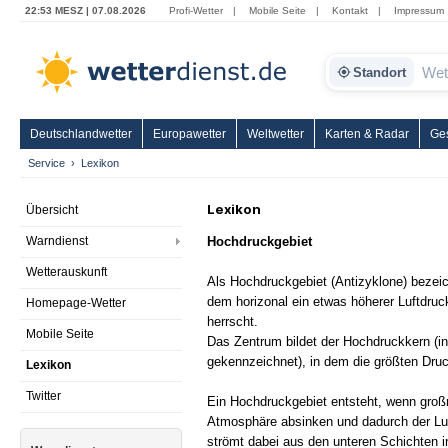
22:53 MESZ | 07.08.2026
Profi-Wetter
|
Mobile Seite
|
Kontakt
|
Impressum
Standort
Deutschlandwetter
Europawetter
Weltwetter
Karten & Radar
Ge
Service
Lexikon
Lexikon
Übersicht
Warndienst
Hochdruckgebiet
Wetterauskunft
Als Hochdruckgebiet (Antizyklone) bezeic
dem horizonal ein etwas höherer Luftdru
Homepage-Wetter
herrscht.
Mobile Seite
Das Zentrum bildet der Hochdruckkern (in
gekennzeichnet), in dem die größten Druc
Lexikon
Twitter
Ein Hochdruckgebiet entsteht, wenn groß
Atmosphäre absinken und dadurch der Luft
strömt dabei aus den unteren Schichten i