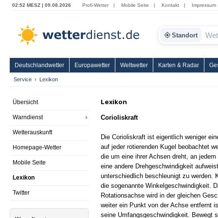
02:52 MESZ | 09.08.2026
Profi-Wetter
|
Mobile Seite
|
Kontakt
|
Impressum
Standort
Deutschlandwetter
Europawetter
Weltwetter
Karten & Radar
Ge
Service
Lexikon
Lexikon
Übersicht
Warndienst
Corioliskraft
Wetterauskunft
Die Corioliskraft ist eigentlich weniger ein
auf jeder rotierenden Kugel beobachtet w
Homepage-Wetter
die um eine ihrer Achsen dreht, an jedem
Mobile Seite
eine andere Drehgeschwindigkeit aufweis
unterschiedlich beschleunigt zu werden. 
Lexikon
die sogenannte Winkelgeschwindigkeit. Da
Twitter
Rotationsachse wird in der gleichen Gesc
weiter ein Punkt von der Achse entfernt is
seine Umfangsgeschwindigkeit. Bewegt si