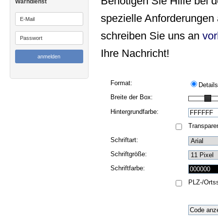
Benötigen Sie Hilfe bei 
Warndienst
spezielle Anforderungen
schreiben Sie uns an
vor
Ihre Nachricht!
Format:
Details
Breite der Box:
Hintergrundfarbe:
Transparen
Schriftart:
Schriftgröße:
Schriftfarbe:
PLZ-/Orts