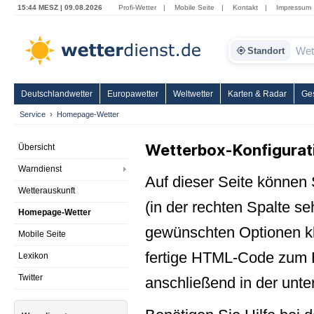
15:44 MESZ | 09.08.2026
Profi-Wetter
|
Mobile Seite
|
Kontakt
|
Impressum
Standort
Deutschlandwetter
Europawetter
Weltwetter
Karten & Radar
Ge
Service
Homepage-Wetter
Wetterbox-Konfigurat
Übersicht
Warndienst
Auf dieser Seite können
Wetterauskunft
(in der rechten Spalte s
Homepage-Wetter
gewünschten Optionen kli
Mobile Seite
fertige HTML-Code zum E
Lexikon
Twitter
anschließend in der unte