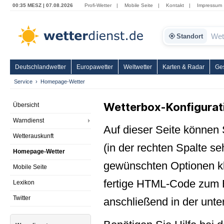
00:35 MESZ | 07.08.2026
Profi-Wetter
|
Mobile Seite
|
Kontakt
|
Impressum
Standort
Deutschlandwetter
Europawetter
Weltwetter
Karten & Radar
Ge
Service
Homepage-Wetter
Wetterbox-Konfigurat
Übersicht
Warndienst
Auf dieser Seite können
Wetterauskunft
(in der rechten Spalte s
Homepage-Wetter
gewünschten Optionen kli
Mobile Seite
fertige HTML-Code zum E
Lexikon
Twitter
anschließend in der unte