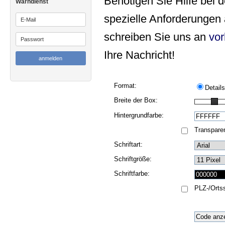
Benötigen Sie Hilfe bei 
Warndienst
spezielle Anforderungen
schreiben Sie uns an
vor
Ihre Nachricht!
Format:
Details
Breite der Box:
Hintergrundfarbe:
Transparen
Schriftart:
Schriftgröße:
Schriftfarbe:
PLZ-/Orts