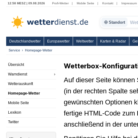
12:58 MESZ | 09.08.2026
Profi-Wetter
|
Mobile Seite
|
Kontakt
|
Impressum
Standort
Deutschlandwetter
Europawetter
Weltwetter
Karten & Radar
Ge
Service
Homepage-Wetter
Wetterbox-Konfigurat
Übersicht
Warndienst
Auf dieser Seite können
Wetterauskunft
(in der rechten Spalte s
Homepage-Wetter
gewünschten Optionen kli
Mobile Seite
fertige HTML-Code zum E
Lexikon
Twitter
anschließend in der unte