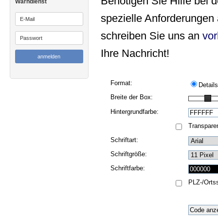
Benötigen Sie Hilfe bei 
Warndienst
spezielle Anforderungen
schreiben Sie uns an
vor
Ihre Nachricht!
Format:
Details
Breite der Box:
Hintergrundfarbe:
Transparen
Schriftart:
Schriftgröße:
Schriftfarbe:
PLZ-/Orts