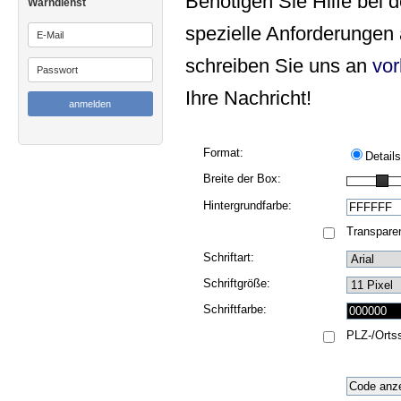
Benötigen Sie Hilfe bei 
Warndienst
spezielle Anforderungen
schreiben Sie uns an
vor
Ihre Nachricht!
Format:
Details
Breite der Box:
Hintergrundfarbe:
Transparen
Schriftart:
Schriftgröße:
Schriftfarbe:
PLZ-/Orts