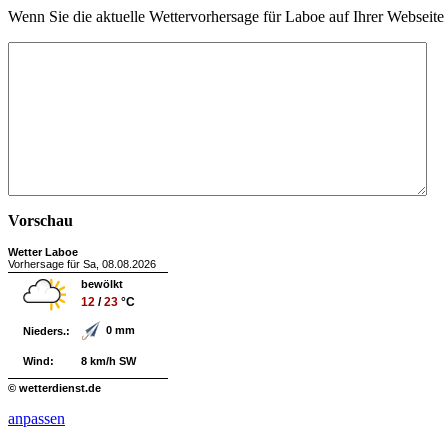
Wenn Sie die aktuelle Wettervorhersage für Laboe auf Ihrer Webseit
Vorschau
Wetter Laboe
Vorhersage für Sa, 08.08.2026
bewölkt
12
/
23
°C
0 mm
Nieders.:
Wind:
8 km/h SW
© wetterdienst.de
anpassen