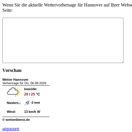
Wenn Sie die aktuelle Wettervorhersage für Hannover auf Ihrer Web
Seite:
Vorschau
Wetter Hannover
Vorhersage für Do, 06.08.2026
bewölkt
20
/
25
°C
0 mm
Nieders.:
Wind:
13 km/h W
© wetterdienst.de
anpassen