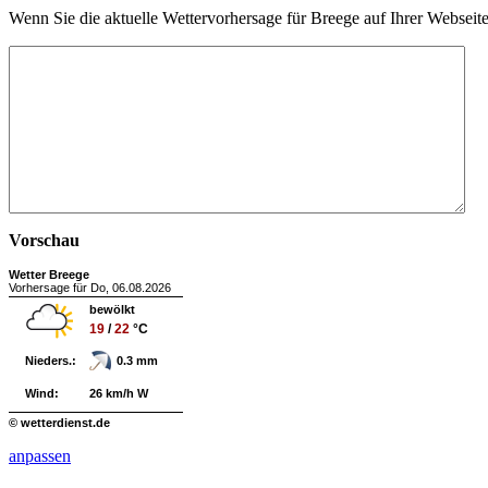
Wenn Sie die aktuelle Wettervorhersage für Breege auf Ihrer Websei
Vorschau
Wetter Breege
Vorhersage für Do, 06.08.2026
bewölkt
19
/
22
°C
Nieders.:
0.3 mm
Wind:
26 km/h W
© wetterdienst.de
anpassen