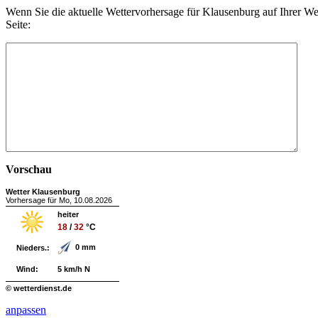
Wenn Sie die aktuelle Wettervorhersage für Klausenburg auf Ihrer W
Seite:
Vorschau
Wetter Klausenburg
Vorhersage für Mo, 10.08.2026
heiter
18
/
32
°C
0 mm
Nieders.:
Wind:
5 km/h N
© wetterdienst.de
anpassen