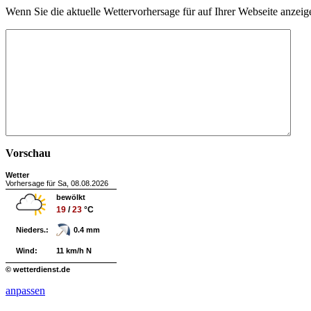
Wenn Sie die aktuelle Wettervorhersage für auf Ihrer Webseite anze
Vorschau
Wetter
Vorhersage für Sa, 08.08.2026
bewölkt
19
/
23
°C
Nieders.:
0.4 mm
Wind:
11 km/h N
© wetterdienst.de
anpassen