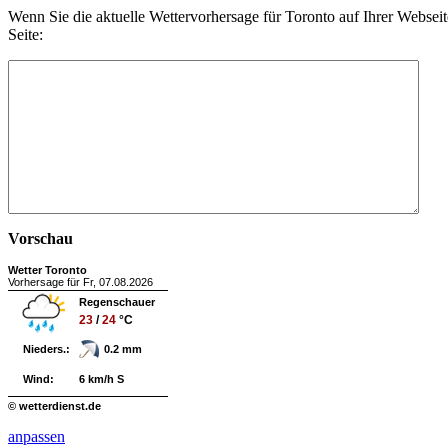
Wenn Sie die aktuelle Wettervorhersage für Toronto auf Ihrer Webse
Seite:
Vorschau
Wetter Toronto
Vorhersage für Fr, 07.08.2026
Regenschauer
23
/
24
°C
Nieders.:
0.2 mm
Wind:
6 km/h S
© wetterdienst.de
anpassen