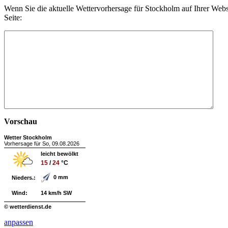
Wenn Sie die aktuelle Wettervorhersage für Stockholm auf Ihrer We
Seite:
Vorschau
Wetter Stockholm
Vorhersage für So, 09.08.2026
leicht bewölkt
15
/
24
°C
0 mm
Nieders.:
Wind:
14 km/h SW
© wetterdienst.de
anpassen