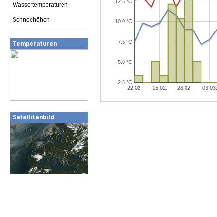
12.5 °C
Wassertemperaturen
Schneehöhen
10.0 °C
7.5 °C
Temperaturen
5.0 °C
2.5 °C
22.02.
25.02.
28.02.
03.03.
Satellitenbild