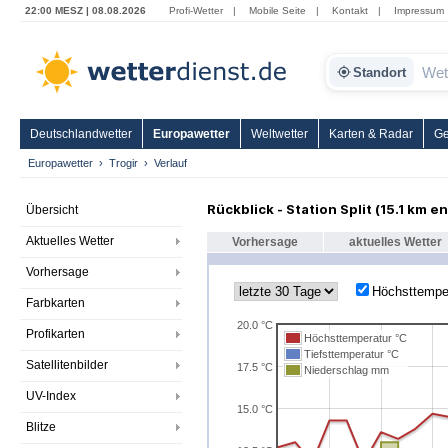
22:00 MESZ | 08.08.2026
Profi-Wetter
|
Mobile Seite
|
Kontakt
|
Impressum
Standort
Deutschlandwetter
Europawetter
Weltwetter
Karten & Radar
Ge
Europawetter
Trogir
Verlauf
Rückblick - Station Split (15.1 km e
Übersicht
Aktuelles Wetter
Vorhersage
aktuelles Wetter
Vorhersage
Höchsttempe
Farbkarten
20.0 °C
Profikarten
Höchsttemperatur °C
Tiefsttemperatur °C
Satellitenbilder
17.5 °C
Niederschlag mm
UV-Index
15.0 °C
Blitze