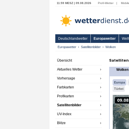
11:59 MESZ | 09.08.2026
Profi-Wetter
|
Mobil
Deutschlandwetter
Europawetter
Welt
Europawetter
Satellitenbilder
Wolken
Satellite
Übersicht
Aktuelles Wetter
Wolken
Vorhersage
Europa
Farbkarten
Türkei
Profikarten
Satellitenbilder
UV-Index
Blitze