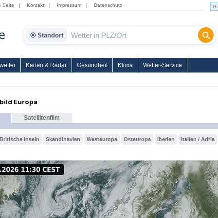
e Seite
|
Kontakt
|
Impressum
|
Datenschutz
Standort
wetter
Karten & Radar
Gesundheit
Klima
Wetter-Service
nbild Europa
Satellitenfilm
Britische Inseln
Skandinavien
Westeuropa
Osteuropa
Iberien
Italien / Adria