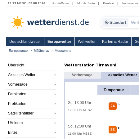
13:13 MESZ | 09.08.2026
Profi-Wetter
|
Mobile Seite
|
Kontakt
|
Impressum
Standort
Deutschlandwetter
Europawetter
Weltwetter
Karten & Radar
Ge
Europawetter
Mălâncrav
Messwerte
Wetterstation Tirnaveni
Übersicht
Aktuelles Wetter
Vorhersage
aktuelles Wetter
Vorhersage
Temperatur
Farbkarten
So, 13:00 Uhr
Profikarten
°
24
12:00 Uhr MESZ
Satellitenbilder
UV-Index
So, 12:00 Uhr
°
23
Blitze
11:00 Uhr MESZ