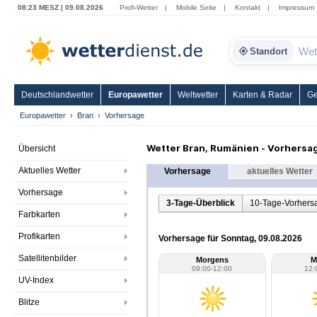
08:23 MESZ | 09.08.2026
Profi-Wetter
|
Mobile Seite
|
Kontakt
|
Impressum
Standort
Deutschlandwetter
Europawetter
Weltwetter
Karten & Radar
Ge
Europawetter
Bran
Vorhersage
Wetter Bran, Rumänien - Vorhersa
Übersicht
Aktuelles Wetter
Vorhersage
aktuelles Wetter
Vorhersage
3-Tage-Überblick
10-Tage-Vorhers
Farbkarten
Profikarten
Vorhersage für Sonntag, 09.08.2026
Satellitenbilder
Morgens
M
09:00-12:00
12:
UV-Index
Blitze