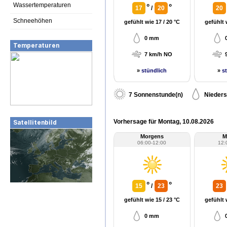
Wassertemperaturen
°
°
17
/
20
20
Schneehöhen
gefühlt wie 17 / 20 °C
gefühlt 
0 mm
Temperaturen
7 km/h NO
»
stündlich
»
s
7 Sonnenstunde(n)
Nieders
Vorhersage für Montag, 10.08.2026
Satellitenbild
Morgens
M
06:00-12:00
12:
°
°
15
/
23
23
gefühlt wie 15 / 23 °C
gefühlt 
0 mm