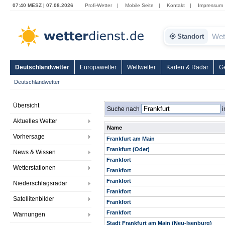
07:40 MESZ | 07.08.2026
Profi-Wetter
|
Mobile Seite
|
Kontakt
|
Impressum
Standort
Deutschlandwetter
Europawetter
Weltwetter
Karten & Radar
G
Deutschlandwetter
Übersicht
Suche nach
i
Aktuelles Wetter
Name
Vorhersage
Frankfurt am Main
Frankfurt (Oder)
News & Wissen
Frankfort
Wetterstationen
Frankfort
Frankfort
Niederschlagsradar
Frankfort
Satellitenbilder
Frankfort
Frankfort
Warnungen
Stadt Frankfurt am Main (Neu-Isenburg)