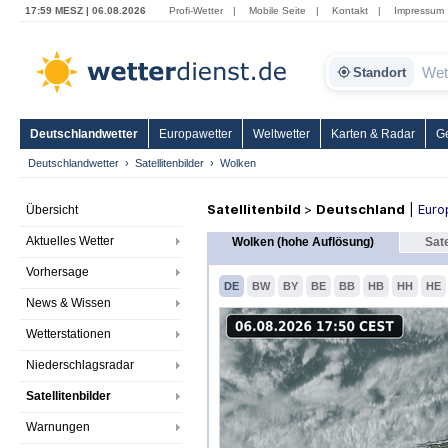
17:59 MESZ | 06.08.2026
Profi-Wetter
|
Mobile Seite
|
Kontakt
|
Impressum
Standort
Deutschlandwetter
Europawetter
Weltwetter
Karten & Radar
G
Deutschlandwetter
Satellitenbilder
Wolken
Satellitenbild
>
Deutschland
|
Euro
Übersicht
Aktuelles Wetter
Wolken (hohe Auflösung)
Sate
Vorhersage
DE
BW
BY
BE
BB
HB
HH
HE
News & Wissen
Wetterstationen
Niederschlagsradar
Satellitenbilder
Warnungen