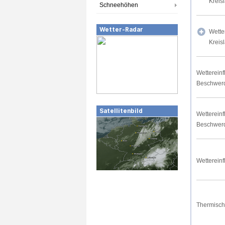
Kreis
Schneehöhen
Wetter-Radar
Wette
Kreis
Wettereinf
Beschwer
Satellitenbild
Wettereinf
Beschwer
Wettereinf
Thermisch