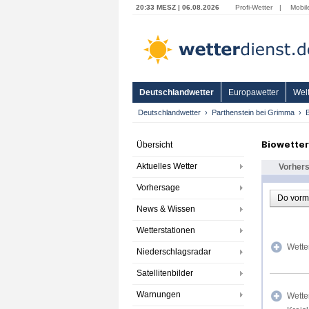
20:33 MESZ | 06.08.2026
Profi-Wetter
|
Mobil
Deutschlandwetter
Europawetter
Welt
Deutschlandwetter
Parthenstein bei Grimma
B
Biowetter
Übersicht
Aktuelles Wetter
Vorher
Vorhersage
Do vorm
News & Wissen
Wetterstationen
Wette
Niederschlagsradar
Satellitenbilder
Warnungen
Wette