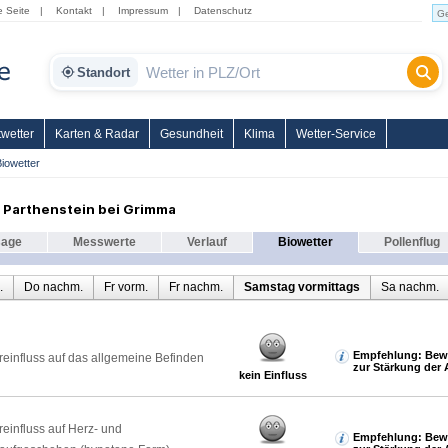
e Seite
|
Kontakt
|
Impressum
|
Datenschutz
Standort
wetter
Karten & Radar
Gesundheit
Klima
Wetter-Service
iowetter
 Parthenstein bei Grimma
sage
Messwerte
Verlauf
Biowetter
Pollenflug
.
Do nachm.
Fr vorm.
Fr nachm.
Samstag vormittags
Sa nachm.
Empfehlung: Bew
reinfluss auf das allgemeine Befinden
zur Stärkung der 
kein Einfluss
reinfluss auf Herz- und
Empfehlung: Bew