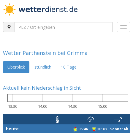
Togg
navi
Wetter Parthenstein bei Grimma
Überblick
stündlich
10 Tage
Aktuell kein Niederschlag in Sicht
13:30
14:00
14:30
15:00
heute
05:46
20:43 Sonne: 6h