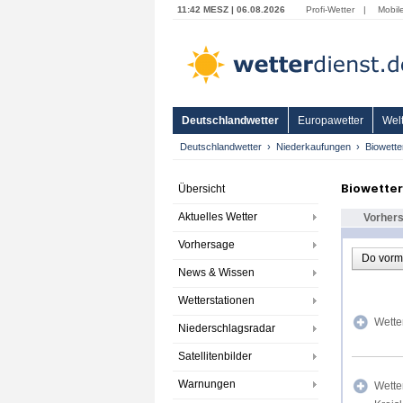
11:42 MESZ | 06.08.2026
Profi-Wetter
|
Mobil
Deutschlandwetter
Europawetter
Welt
Deutschlandwetter
Niederkaufungen
Biowette
Biowette
Übersicht
Aktuelles Wetter
Vorher
Vorhersage
Do vorm
News & Wissen
Wetterstationen
Wette
Niederschlagsradar
Satellitenbilder
Warnungen
Wette