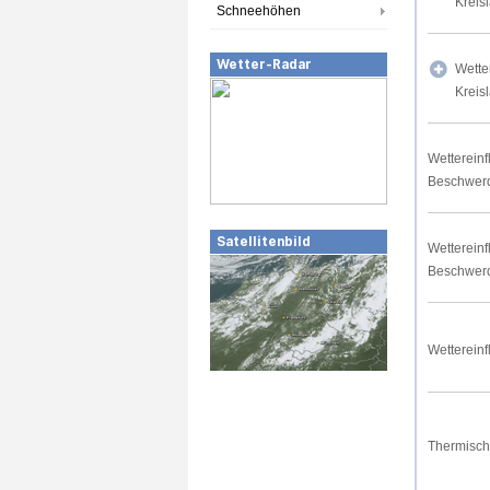
Kreis
Schneehöhen
Wetter-Radar
Wette
Kreis
Wettereinf
Beschwer
Satellitenbild
Wettereinf
Beschwer
Wettereinf
Thermisch