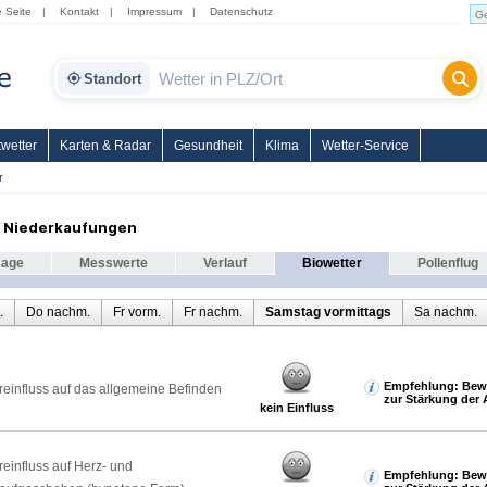
e Seite
|
Kontakt
|
Impressum
|
Datenschutz
Standort
wetter
Karten & Radar
Gesundheit
Klima
Wetter-Service
r
r Niederkaufungen
sage
Messwerte
Verlauf
Biowetter
Pollenflug
.
Do nachm.
Fr vorm.
Fr nachm.
Samstag vormittags
Sa nachm.
Empfehlung: Bew
reinfluss auf das allgemeine Befinden
zur Stärkung der 
kein Einfluss
reinfluss auf Herz- und
Empfehlung: Bew