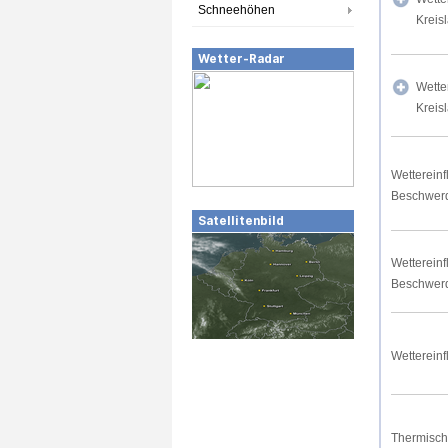
Schneehöhen
Kreis
Wetter-Radar
Wette
Kreis
Wettereinf
Beschwer
Satellitenbild
Wettereinf
Beschwer
Wettereinf
Thermisch