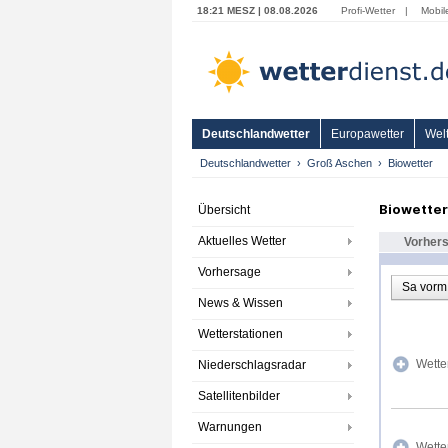
18:21 MESZ | 08.08.2026
Profi-Wetter
|
Mobil
Deutschlandwetter
Europawetter
Welt
Deutschlandwetter
Groß Aschen
Biowetter
Biowette
Übersicht
Aktuelles Wetter
Vorher
Vorhersage
Sa vorm
News & Wissen
Wetterstationen
Wette
Niederschlagsradar
Satellitenbilder
Warnungen
Wette