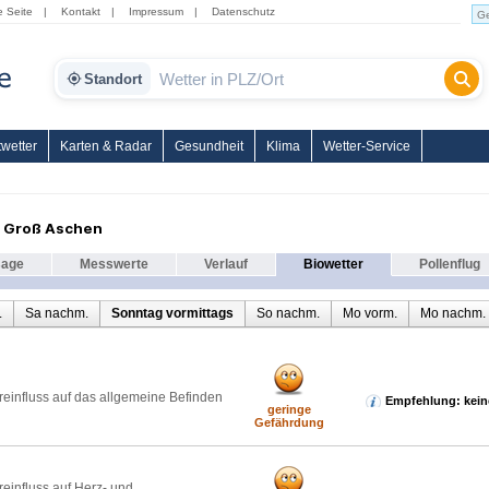
e Seite
|
Kontakt
|
Impressum
|
Datenschutz
Standort
wetter
Karten & Radar
Gesundheit
Klima
Wetter-Service
r Groß Aschen
sage
Messwerte
Verlauf
Biowetter
Pollenflug
.
Sa nachm.
Sonntag vormittags
So nachm.
Mo vorm.
Mo nachm.
reinfluss auf das allgemeine Befinden
Empfehlung: kein
geringe
Gefährdung
reinfluss auf Herz- und