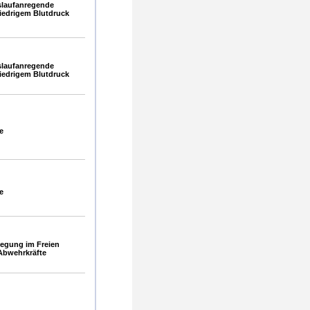
slaufanregende
edrigem Blutdruck
slaufanregende
edrigem Blutdruck
e
e
egung im Freien
Abwehrkräfte