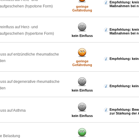
Empfehlung: krei
laufgeschehen (hypotone Form)
Maßnahmen bei ni
geringe
Gefährdung
reinfluss auf Herz- und
Empfehlung: krei
laufgeschehen (hypertone Form)
Maßnahmen bei ni
kein Einfluss
luss auf entzündliche rheumatische
Empfehlung: kein
den
geringe
Gefährdung
luss auf degenerative rheumatische
Empfehlung: kein
den
kein Einfluss
Empfehlung: Bew
luss auf Asthma
zur Stärkung der 
kein Einfluss
e Belastung