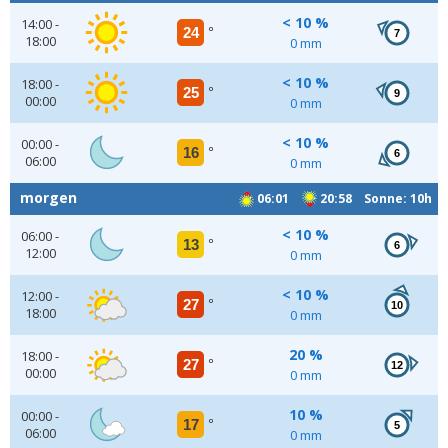
< 10 %
14:00 -
24
°
7
18:00
0 mm
< 10 %
18:00 -
25
°
9
00:00
0 mm
< 10 %
00:00 -
16
°
6
06:00
0 mm
morgen
06:01
20:58 Sonne: 10h
< 10 %
06:00 -
13
°
6
12:00
0 mm
< 10 %
12:00 -
27
°
10
18:00
0 mm
20 %
18:00 -
27
°
12
00:00
0 mm
10 %
00:00 -
17
°
5
06:00
0 mm