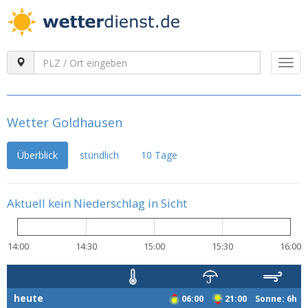
Togg
navi
Wetter Goldhausen
Überblick
stündlich
10 Tage
Aktuell kein Niederschlag in Sicht
14:00
14:30
15:00
15:30
16:00
heute
06:00
21:00 Sonne: 6h