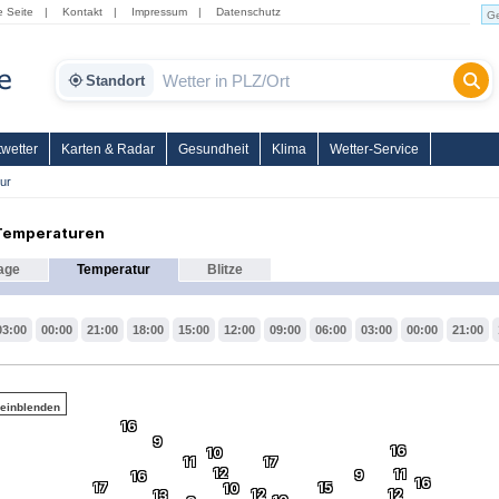
e Seite
|
Kontakt
|
Impressum
|
Datenschutz
Standort
wetter
Karten & Radar
Gesundheit
Klima
Wetter-Service
ur
 Temperaturen
age
Temperatur
Blitze
03:00
00:00
21:00
18:00
15:00
12:00
09:00
06:00
03:00
00:00
21:00
 einblenden
16
9
16
10
11
17
12
11
9
16
16
17
15
10
12
12
13