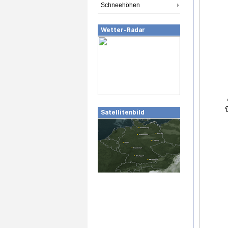
Schneehöhen
Wetter-Radar
Satellitenbild